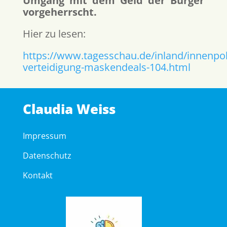
Umgang mit dem Geld der Bürger
vorgeherrscht.
Hier zu lesen:
https://www.tagesschau.de/inland/innenpol
verteidigung-maskendeals-104.html
Claudia Weiss
Impressum
Datenschutz
Kontakt